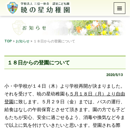
TOP
>
お知らせ
>
１８日からの登園について
１８日からの登園について
2020/5/13
小・中学校が１４日（木）より学校再開が決まりました。
それを受けて、暁の星幼稚園も
５月１８日（月）より自由
登園
に致します。５月２９日（金）までは、バスの運行、
給食はなしの午前保育とさせて頂きます。園の方でも子ど
もたちが安心、安全に過ごせるよう、消毒や換気など今ま
で以上に気を付けていきたいと思います。登園される際