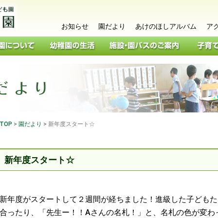
お知らせ
園だより
あけのほしアルバム
ア
TOP
>
園だより
>
新年度スタート☆
新年度スタート☆
新年度がスタートして２週間が経ちました！進級した子どもた
合ったり、「先生ー！！Aさんの名札！」と、名札の色が変わ